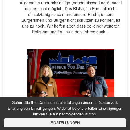
allgemeine undurchsichtige „pandemische Lage“ macht
es uns nicht möglich. Das Risiko, im Ernstfall nicht
einsatzfähig zu sein und unsere Pflicht, unsere
Bürgerinnen und Bürger nicht schützen zu können, ist
uns zu hoch. Wir hoffen aber, dass bei einer weiteren
Entspannung im Laufe des Jahres auch…
Sofern Sie Ihre Datenschutzeinstellungen ändern möchten z.B.
Erteilung von Einwilligungen, Widerruf bereits erteilter Einwilligungen
klicken Sie auf nachfolgenden Button.
FÖRDERVEREIN BESCHAFFT IM JAHR 2021
DANK SPENDEN WÄRMEBILDKAMERAS FÜR
EINSTELLUNGEN
DIE EINSATZABTEILUNG