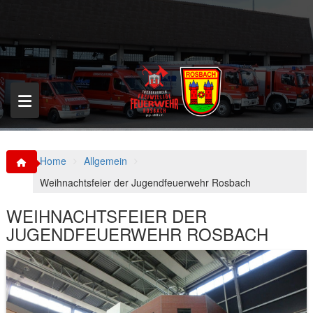
S
k
i
p
t
o
c
o
n
t
e
n
Home
Allgemein
t
Weihnachtsfeier der Jugendfeuerwehr Rosbach
WEIHNACHTSFEIER DER
JUGENDFEUERWEHR ROSBACH