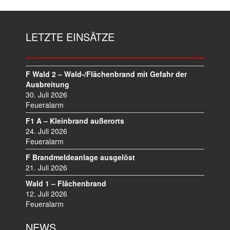
R
A
G
LETZTE EINSÄTZE
S
N
A
V
F Wald 2 – Wald-/Flächenbrand mit Gefahr der
I
Ausbreitung
30. Juli 2026
G
Feueralarm
A
T
F1 A – Kleinbrand außerorts
I
24. Juli 2026
O
Feueralarm
N
F Brandmeldeanlage ausgelöst
21. Juli 2026
Wald 1 – Flächenbrand
12. Juli 2026
Feueralarm
NEWS