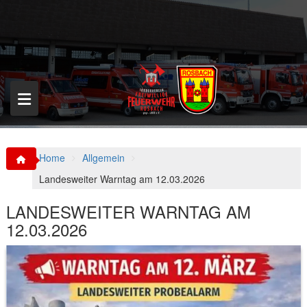
S
k
i
p
t
o
c
o
n
t
e
n
Home
Allgemein
t
Landesweiter Warntag am 12.03.2026
LANDESWEITER WARNTAG AM
12.03.2026