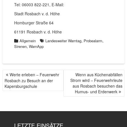
Tel: 06003 822-221, E-Mail:
Stadt Rosbach v. d. Höhe
Homburger Straße 64
61191 Rosbach v. d. Höhe
,
,
Allgemein
Landesweiter Warntag
Probealarm
,
Sirenen
WarnApp
Werte erleben – Feuerwehr
Wenn aus Küchenabfällen
B
Strom wird – Feuerwehrleute
Rosbach zu Besuch an der
E
aus Rosbach besuchen das
Kapersburgschule
I
Humus- und Erdenwerk
T
R
A
G
S
LETZTE EINSÄTZE