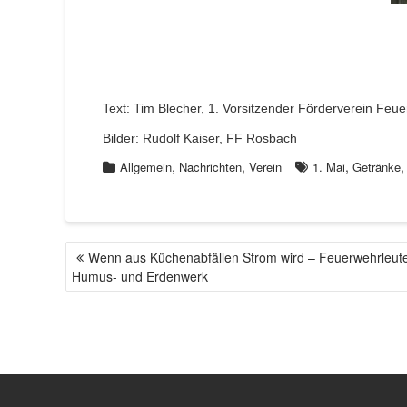
Text: Tim Blecher, 1. Vorsitzender Förderverein Fe
Bilder: Rudolf Kaiser, FF Rosbach
,
,
,
Allgemein
Nachrichten
Verein
1. Mai
Getränke
Wenn aus Küchenabfällen Strom wird – Feuerwehrleu
B
Humus- und Erdenwerk
E
I
T
R
A
G