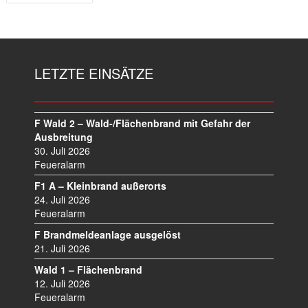
B
E
I
T
R
LETZTE EINSÄTZE
A
G
S
N
F Wald 2 – Wald-/Flächenbrand mit Gefahr der
A
Ausbreitung
V
30. Juli 2026
I
Feueralarm
G
F1 A – Kleinbrand außerorts
A
24. Juli 2026
T
Feueralarm
I
F Brandmeldeanlage ausgelöst
O
21. Juli 2026
N
Wald 1 – Flächenbrand
12. Juli 2026
Feueralarm