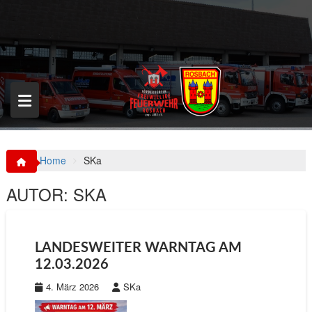
S
k
i
p
t
o
c
o
n
t
e
n
Home
SKa
t
AUTOR:
SKA
LANDESWEITER WARNTAG AM
12.03.2026
4. März 2026
SKa