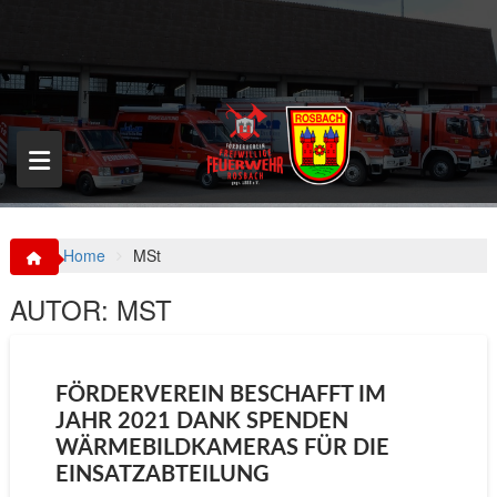
S
k
i
p
t
o
c
o
n
t
e
n
Home
MSt
t
AUTOR:
MST
FÖRDERVEREIN BESCHAFFT IM
JAHR 2021 DANK SPENDEN
WÄRMEBILDKAMERAS FÜR DIE
EINSATZABTEILUNG