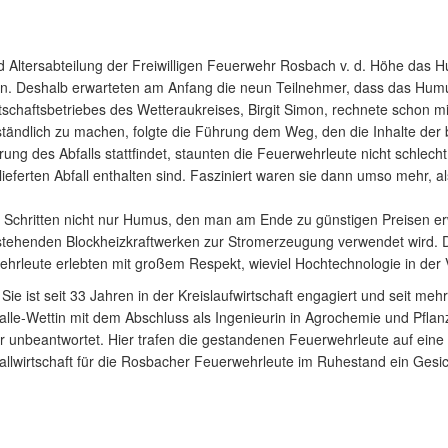
 Altersabteilung der Freiwilligen Feuerwehr Rosbach v. d. Höhe das H
n. Deshalb erwarteten am Anfang die neun Teilnehmer, dass das Hum
rtschaftsbetriebes des Wetteraukreises, Birgit Simon, rechnete schon mi
ändlich zu machen, folgte die Führung dem Weg, den die Inhalte de
ung des Abfalls stattfindet, staunten die Feuerwehrleute nicht schlecht
eferten Abfall enthalten sind. Fasziniert waren sie dann umso mehr, al
n Schritten nicht nur Humus, den man am Ende zu günstigen Preisen erw
henden Blockheizkraftwerken zur Stromerzeugung verwendet wird. Dies
ehrleute erlebten mit großem Respekt, wieviel Hochtechnologie in der 
Sie ist seit 33 Jahren in der Kreislaufwirtschaft engagiert und seit me
Halle-Wettin mit dem Abschluss als Ingenieurin in Agrochemie und Pfl
 unbeantwortet. Hier trafen die gestandenen Feuerwehrleute auf eine F
fallwirtschaft für die Rosbacher Feuerwehrleute im Ruhestand ein Gesic