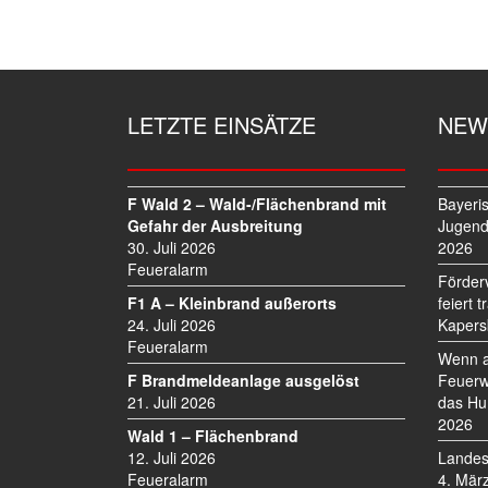
I
T
R
A
G
LETZTE EINSÄTZE
NEW
S
N
A
V
F Wald 2 – Wald-/Flächenbrand mit
Bayeri
I
Gefahr der Ausbreitung
Jugend
30. Juli 2026
2026
G
Feueralarm
A
Förder
T
F1 A – Kleinbrand außerorts
feiert 
I
24. Juli 2026
Kapers
O
Feueralarm
Wenn a
N
F Brandmeldeanlage ausgelöst
Feuerw
21. Juli 2026
das Hu
2026
Wald 1 – Flächenbrand
12. Juli 2026
Landes
Feueralarm
4. Mär