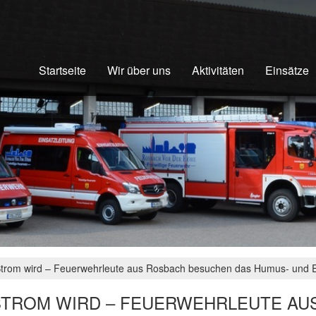
Startseite
Wir über uns
Aktivitäten
Einsätze
trom wird – Feuerwehrleute aus Rosbach besuchen das Humus- und 
STROM WIRD – FEUERWEHRLEUTE AU