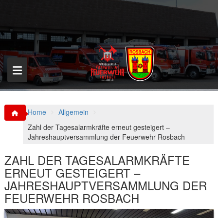
S
k
i
p
t
o
c
o
n
t
e
n
Home
Allgemein
t
Zahl der Tagesalarmkräfte erneut gesteigert –
Jahreshauptversammlung der Feuerwehr Rosbach
ZAHL DER TAGESALARMKRÄFTE
ERNEUT GESTEIGERT –
JAHRESHAUPTVERSAMMLUNG DER
FEUERWEHR ROSBACH