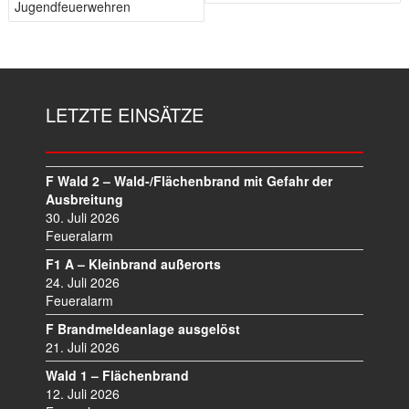
I
Jugendfeuerwehren
T
R
A
G
S
LETZTE EINSÄTZE
N
A
V
I
F Wald 2 – Wald-/Flächenbrand mit Gefahr der
Ausbreitung
G
30. Juli 2026
A
Feueralarm
T
I
F1 A – Kleinbrand außerorts
O
24. Juli 2026
N
Feueralarm
F Brandmeldeanlage ausgelöst
21. Juli 2026
Wald 1 – Flächenbrand
12. Juli 2026