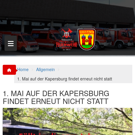
S
k
i
p
t
o
c
o
n
t
e
n
Home
Allgemein
t
1. Mai auf der Kapersburg findet erneut nicht statt
1. MAI AUF DER KAPERSBURG
FINDET ERNEUT NICHT STATT