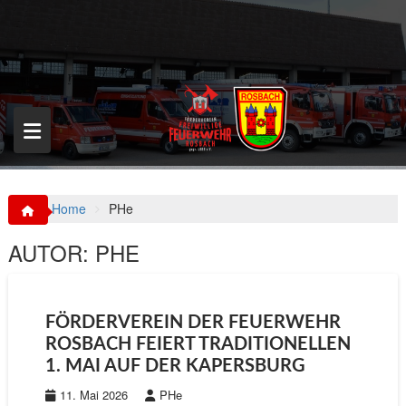
S
k
i
p
t
o
c
o
n
t
e
n
Home
PHe
t
AUTOR:
PHE
FÖRDERVEREIN DER FEUERWEHR
ROSBACH FEIERT TRADITIONELLEN
1. MAI AUF DER KAPERSBURG
11. Mai 2026
PHe