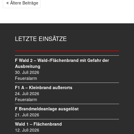
Ältere Beiträge
B
E
I
T
R
LETZTE EINSÄTZE
A
G
S
N
F Wald 2 – Wald-/Flächenbrand mit Gefahr der
A
Ausbreitung
V
30. Juli 2026
I
Feueralarm
G
F1 A – Kleinbrand außerorts
A
24. Juli 2026
T
Feueralarm
I
F Brandmeldeanlage ausgelöst
O
21. Juli 2026
N
Wald 1 – Flächenbrand
12. Juli 2026