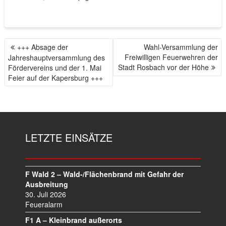
+++ Absage der
Wahl-Versammlung der
B
Freiwilligen Feuerwehren der
Jahreshauptversammlung des
E
Stadt Rosbach vor der Höhe
Fördervereins und der 1. Mai
I
Feier auf der Kapersburg +++
T
R
A
G
S
LETZTE EINSÄTZE
N
A
V
I
F Wald 2 – Wald-/Flächenbrand mit Gefahr der
Ausbreitung
G
30. Juli 2026
A
Feueralarm
T
I
F1 A – Kleinbrand außerorts