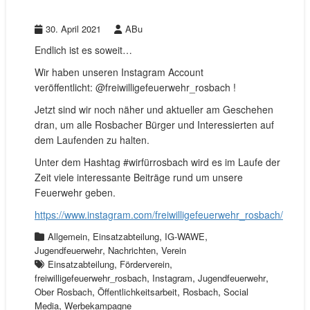
30. April 2021
ABu
Endlich ist es soweit…
Wir haben unseren Instagram Account
veröffentlicht: @freiwilligefeuerwehr_rosbach !
Jetzt sind wir noch näher und aktueller am Geschehen
dran, um alle Rosbacher Bürger und Interessierten auf
dem Laufenden zu halten.
Unter dem Hashtag #wirfürrosbach wird es im Laufe der
Zeit viele interessante Beiträge rund um unsere
Feuerwehr geben.
https://www.instagram.com/freiwilligefeuerwehr_rosbach/
,
,
,
Allgemein
Einsatzabteilung
IG-WAWE
,
,
Jugendfeuerwehr
Nachrichten
Verein
,
,
Einsatzabteilung
Förderverein
,
,
,
freiwilligefeuerwehr_rosbach
Instagram
Jugendfeuerwehr
,
,
,
Ober Rosbach
Öffentlichkeitsarbeit
Rosbach
Social
,
Media
Werbekampagne