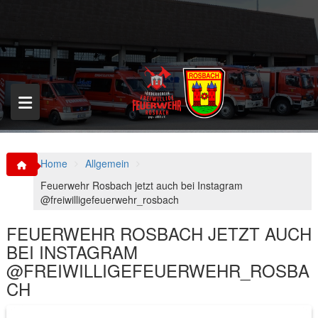
S
k
i
p
t
o
c
o
n
t
e
n
Home
Allgemein
t
Feuerwehr Rosbach jetzt auch bei Instagram
@freiwilligefeuerwehr_rosbach
FEUERWEHR ROSBACH JETZT AUCH
BEI INSTAGRAM
@FREIWILLIGEFEUERWEHR_ROSBA
CH