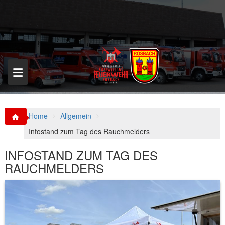
S
k
i
p
t
o
c
o
n
t
e
n
Home
Allgemein
t
Infostand zum Tag des Rauchmelders
INFOSTAND ZUM TAG DES
RAUCHMELDERS