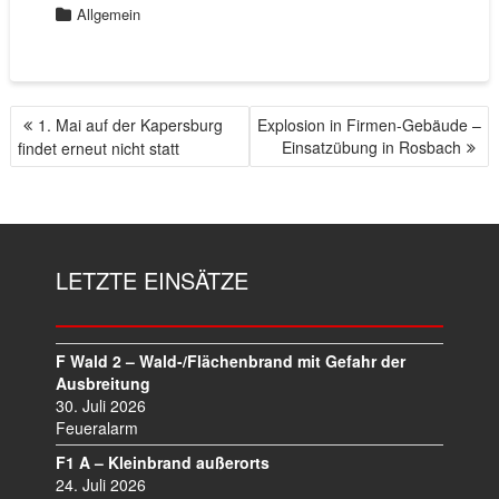
Allgemein
1. Mai auf der Kapersburg
Explosion in Firmen-Gebäude –
B
Einsatzübung in Rosbach
findet erneut nicht statt
E
I
T
R
A
LETZTE EINSÄTZE
G
S
N
A
F Wald 2 – Wald-/Flächenbrand mit Gefahr der
V
Ausbreitung
I
30. Juli 2026
Feueralarm
G
A
F1 A – Kleinbrand außerorts
T
24. Juli 2026