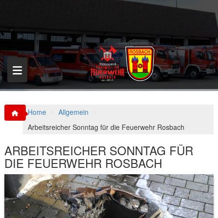
S
k
i
p
t
o
c
o
n
t
e
n
Home
Allgemein
t
Arbeitsreicher Sonntag für die Feuerwehr Rosbach
ARBEITSREICHER SONNTAG FÜR
DIE FEUERWEHR ROSBACH