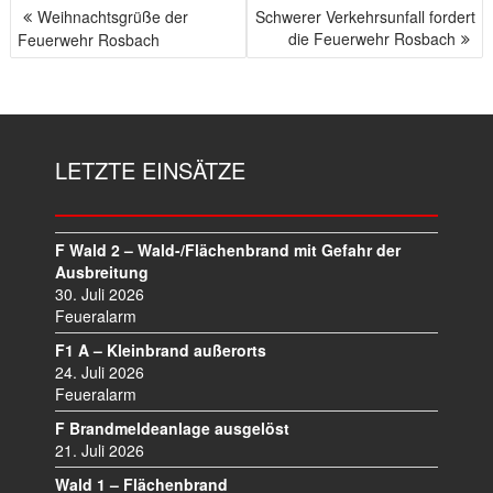
Weihnachtsgrüße der
Schwerer Verkehrsunfall fordert
B
die Feuerwehr Rosbach
Feuerwehr Rosbach
E
I
T
R
A
LETZTE EINSÄTZE
G
S
N
A
F Wald 2 – Wald-/Flächenbrand mit Gefahr der
V
Ausbreitung
I
30. Juli 2026
Feueralarm
G
A
F1 A – Kleinbrand außerorts
T
24. Juli 2026
I
Feueralarm
O
F Brandmeldeanlage ausgelöst
N
21. Juli 2026
Wald 1 – Flächenbrand