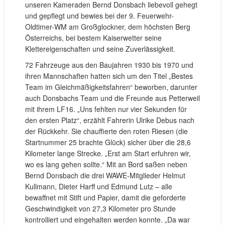
unseren Kameraden Bernd Donsbach liebevoll gehegt
und gepflegt und bewies bei der 9. Feuerwehr-
Oldtimer-WM am Großglockner, dem höchsten Berg
Österreichs, bei bestem Kaiserwetter seine
Klettereigenschaften und seine Zuverlässigkeit.
72 Fahrzeuge aus den Baujahren 1930 bis 1970 und
ihren Mannschaften hatten sich um den Titel „Bestes
Team im Gleichmäßigkeitsfahren“ beworben, darunter
auch Donsbachs Team und die Freunde aus Petterweil
mit ihrem LF16. „Uns fehlten nur vier Sekunden für
den ersten Platz“, erzählt Fahrerin Ulrike Debus nach
der Rückkehr. Sie chauffierte den roten Riesen (die
Startnummer 25 brachte Glück) sicher über die 28,6
Kilometer lange Strecke. „Erst am Start erfuhren wir,
wo es lang gehen sollte.“ Mit an Bord saßen neben
Bernd Donsbach die drei WAWE-Mitglieder Helmut
Kullmann, Dieter Harff und Edmund Lutz – alle
bewaffnet mit Stift und Papier, damit die geforderte
Geschwindigkeit von 27,3 Kilometer pro Stunde
kontrolliert und eingehalten werden konnte. „Da war