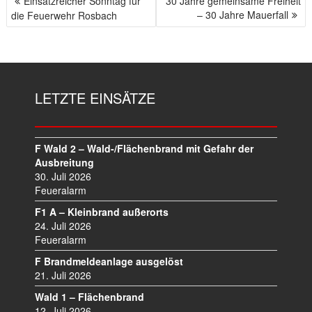
Einsatzreicher Sonntag für
30 Jahre gemeinsame Freiheit
B
– 30 Jahre Mauerfall
die Feuerwehr Rosbach
E
I
T
R
A
LETZTE EINSÄTZE
G
S
N
A
F Wald 2 – Wald-/Flächenbrand mit Gefahr der
V
Ausbreitung
I
30. Juli 2026
Feueralarm
G
A
F1 A – Kleinbrand außerorts
T
24. Juli 2026
I
Feueralarm
O
F Brandmeldeanlage ausgelöst
N
21. Juli 2026
Wald 1 – Flächenbrand
12. Juli 2026