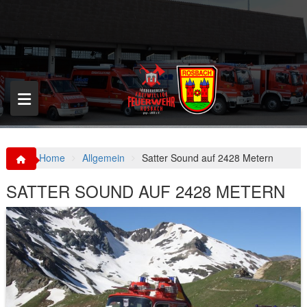
S
k
i
p
t
o
c
o
n
t
e
n
Home
Allgemein
Satter Sound auf 2428 Metern
t
SATTER SOUND AUF 2428 METERN