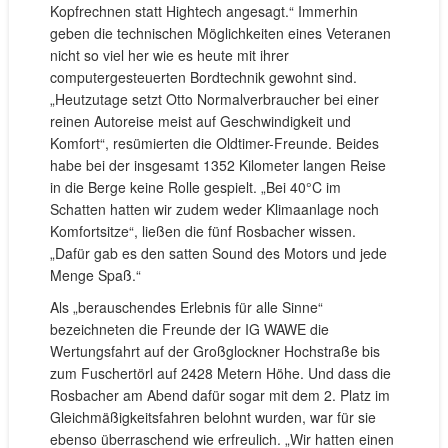
Kopfrechnen statt Hightech angesagt.“ Immerhin
geben die technischen Möglichkeiten eines Veteranen
nicht so viel her wie es heute mit ihrer
computergesteuerten Bordtechnik gewohnt sind.
„Heutzutage setzt Otto Normalverbraucher bei einer
reinen Autoreise meist auf Geschwindigkeit und
Komfort“, resümierten die Oldtimer-Freunde. Beides
habe bei der insgesamt 1352 Kilometer langen Reise
in die Berge keine Rolle gespielt. „Bei 40°C im
Schatten hatten wir zudem weder Klimaanlage noch
Komfortsitze“, ließen die fünf Rosbacher wissen.
„Dafür gab es den satten Sound des Motors und jede
Menge Spaß.“
Als „berauschendes Erlebnis für alle Sinne“
bezeichneten die Freunde der IG WAWE die
Wertungsfahrt auf der Großglockner Hochstraße bis
zum Fuschertörl auf 2428 Metern Höhe. Und dass die
Rosbacher am Abend dafür sogar mit dem 2. Platz im
Gleichmäßigkeitsfahren belohnt wurden, war für sie
ebenso überraschend wie erfreulich. „Wir hatten einen