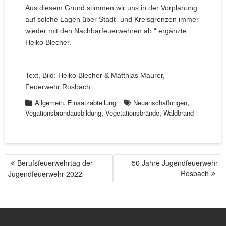
Aus diesem Grund stimmen wir uns in der Vorplanung
auf solche Lagen über Stadt- und Kreisgrenzen immer
wieder mit den Nachbarfeuerwehren ab.“ ergänzte
Heiko Blecher.
Text, Bild: Heiko Blecher & Matthias Maurer,
Feuerwehr Rosbach
,
,
Allgemein
Einsatzabteilung
Neuanschaffungen
,
,
Vegationsbrandausbildung
Vegetationsbrände
Waldbrand
Berufsfeuerwehrtag der
50 Jahre Jugendfeuerwehr
B
Rosbach
Jugendfeuerwehr 2022
E
I
T
R
A