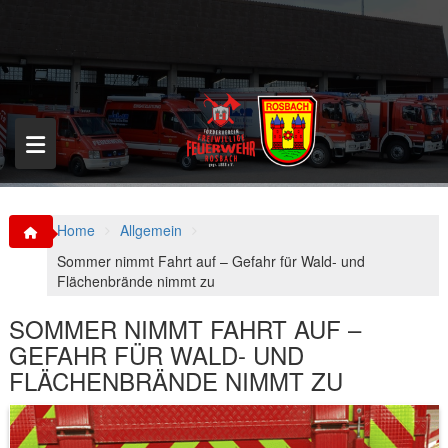
S
k
i
p
t
o
c
o
n
t
e
n
Home
Allgemein
t
Sommer nimmt Fahrt auf – Gefahr für Wald- und
Flächenbrände nimmt zu
SOMMER NIMMT FAHRT AUF –
GEFAHR FÜR WALD- UND
FLÄCHENBRÄNDE NIMMT ZU