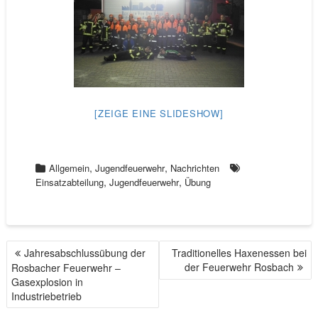
[ZEIGE EINE SLIDESHOW]
,
,
Allgemein
Jugendfeuerwehr
Nachrichten
,
,
Einsatzabteilung
Jugendfeuerwehr
Übung
Jahresabschlussübung der
Traditionelles Haxenessen bei
B
der Feuerwehr Rosbach
Rosbacher Feuerwehr –
E
Gasexplosion in
I
Industriebetrieb
T