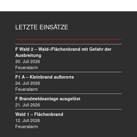
R
A
G
S
LETZTE EINSÄTZE
N
A
V
I
F Wald 2 – Wald-/Flächenbrand mit Gefahr der
Ausbreitung
G
30. Juli 2026
A
Feueralarm
T
I
F1 A – Kleinbrand außerorts
O
24. Juli 2026
N
Feueralarm
F Brandmeldeanlage ausgelöst
21. Juli 2026
Wald 1 – Flächenbrand
12. Juli 2026
Feueralarm