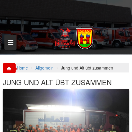
S
k
i
p
t
o
c
o
n
t
e
n
Home
Allgemein
Jung und Alt übt zusammen
t
JUNG UND ALT ÜBT ZUSAMMEN