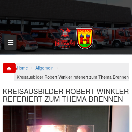
S
k
i
p
t
o
c
o
n
t
e
n
Home
Allgemein
t
Kreisausbilder Robert Winkler referiert zum Thema Brennen
KREISAUSBILDER ROBERT WINKLER
REFERIERT ZUM THEMA BRENNEN