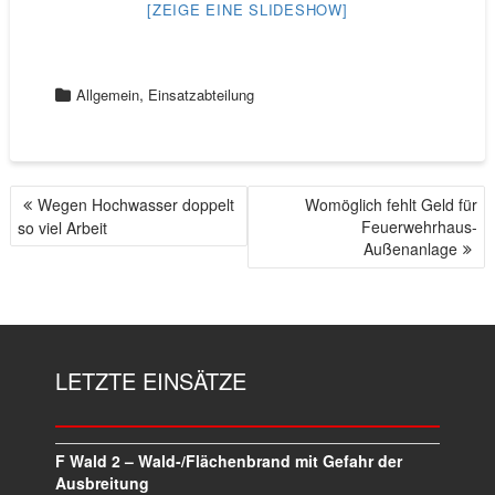
[ZEIGE EINE SLIDESHOW]
,
Allgemein
Einsatzabteilung
Wegen Hochwasser doppelt
Womöglich fehlt Geld für
B
Feuerwehrhaus-
so viel Arbeit
E
Außenanlage
I
T
R
A
G
LETZTE EINSÄTZE
S
N
A
V
F Wald 2 – Wald-/Flächenbrand mit Gefahr der
I
Ausbreitung