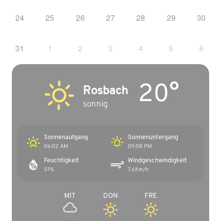
24
25
26
27
28
29
30
31
1
2
3
4
5
6
20°
Rosbach
sonnig
Sonnenaufgang
Sonnenuntergang
06:02 AM
09:08 PM
Feuchtigkeit
Windgeschwindigkeit
51%
7.6Km/h
MIT
DON
FRE