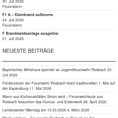
V
30. Juli 2026
I
Feueralarm
G
F1 A – Kleinbrand außerorts
A
24. Juli 2026
T
Feueralarm
I
F Brandmeldeanlage ausgelöst
O
21. Juli 2026
N
NEUESTE BEITRÄGE
Bayerisches Wirtshaus spendet an Jugendfeuerwehr Rosbach
20.
Juli 2026
Förderverein der Feuerwehr Rosbach feiert traditionellen 1. Mai auf
der Kapersburg
11. Mai 2026
Wenn aus Küchenabfällen Strom wird – Feuerwehrleute aus
Rosbach besuchen das Humus- und Erdenwerk
28. April 2026
Landesweiter Warntag am 12.03.2026
4. März 2026
Werte erleben – Feuerwehr Rosbach zu Besuch an der