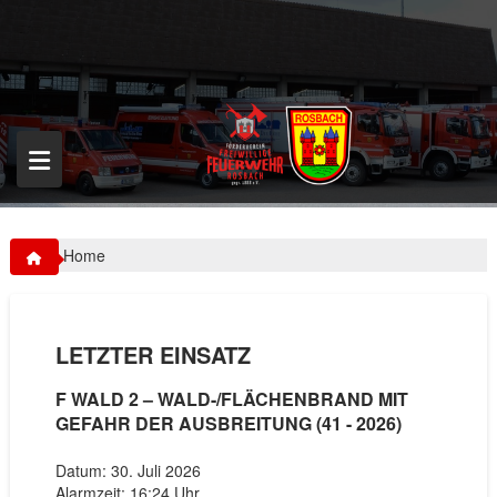
S
k
i
p
t
o
c
o
n
t
e
n
Home
t
LETZTER EINSATZ
F WALD 2 – WALD-/FLÄCHENBRAND MIT
GEFAHR DER AUSBREITUNG (41 - 2026)
Datum: 30. Juli 2026
Alarmzeit: 16:24 Uhr