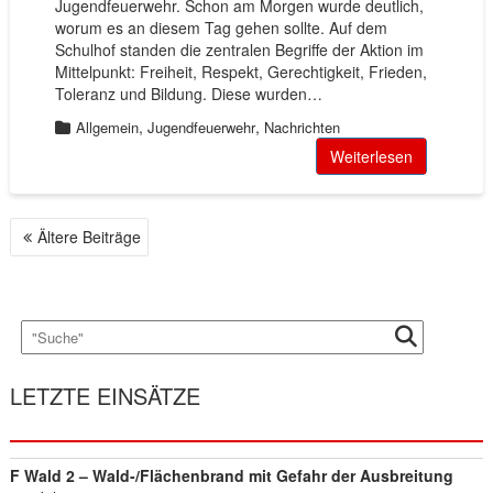
Jugendfeuerwehr. Schon am Morgen wurde deutlich,
worum es an diesem Tag gehen sollte. Auf dem
Schulhof standen die zentralen Begriffe der Aktion im
Mittelpunkt: Freiheit, Respekt, Gerechtigkeit, Frieden,
Toleranz und Bildung. Diese wurden…
,
,
Allgemein
Jugendfeuerwehr
Nachrichten
Weiterlesen
Ältere Beiträge
B
E
I
T
R
A
LETZTE EINSÄTZE
G
S
N
A
F Wald 2 – Wald-/Flächenbrand mit Gefahr der Ausbreitung