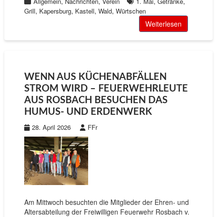
,
,
,
,
Allgemein
Nachrichten
Verein
1. Mai
Getränke
,
,
,
,
Grill
Kapersburg
Kastell
Wald
Würtschen
Weiterlesen
WENN AUS KÜCHENABFÄLLEN
STROM WIRD – FEUERWEHRLEUTE
AUS ROSBACH BESUCHEN DAS
HUMUS- UND ERDENWERK
28. April 2026
FFr
Am Mittwoch besuchten die Mitglieder der Ehren- und
Altersabteilung der Freiwilligen Feuerwehr Rosbach v.