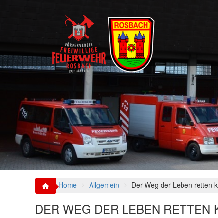
S
k
i
p
t
o
c
o
n
t
e
n
t
Home
Allgemein
Der Weg der Leben retten 
DER WEG DER LEBEN RETTEN 