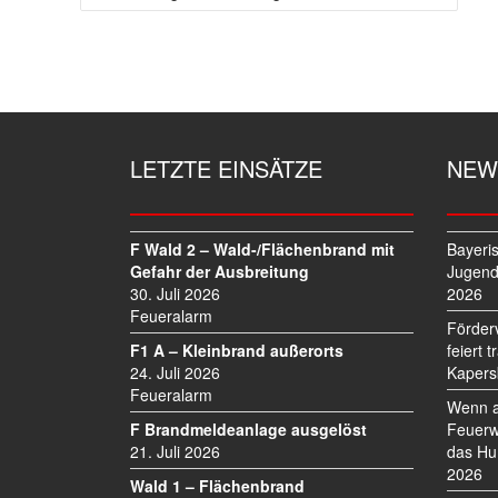
B
E
I
T
R
A
G
LETZTE EINSÄTZE
NEW
S
N
A
V
F Wald 2 – Wald-/Flächenbrand mit
Bayeri
I
Gefahr der Ausbreitung
Jugend
30. Juli 2026
2026
G
Feueralarm
A
Förder
T
F1 A – Kleinbrand außerorts
feiert 
I
24. Juli 2026
Kapers
O
Feueralarm
Wenn a
N
F Brandmeldeanlage ausgelöst
Feuerw
21. Juli 2026
das Hu
2026
Wald 1 – Flächenbrand