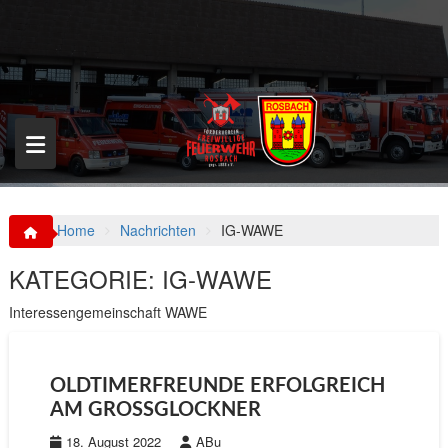
S
k
i
p
t
o
c
o
n
t
e
n
Home
Nachrichten
IG-WAWE
t
KATEGORIE:
IG-WAWE
Interessengemeinschaft WAWE
OLDTIMERFREUNDE ERFOLGREICH
AM GROSSGLOCKNER
18. August 2022
ABu