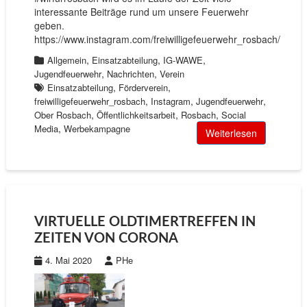
interessante Beiträge rund um unsere Feuerwehr
geben.
https://www.instagram.com/freiwilligefeuerwehr_rosbach/
,
,
,
Allgemein
Einsatzabteilung
IG-WAWE
,
,
Jugendfeuerwehr
Nachrichten
Verein
,
,
Einsatzabteilung
Förderverein
,
,
,
freiwilligefeuerwehr_rosbach
Instagram
Jugendfeuerwehr
,
,
,
Ober Rosbach
Öffentlichkeitsarbeit
Rosbach
Social
,
Media
Werbekampagne
Weiterlesen
VIRTUELLE OLDTIMERTREFFEN IN
ZEITEN VON CORONA
4. Mai 2020
PHe