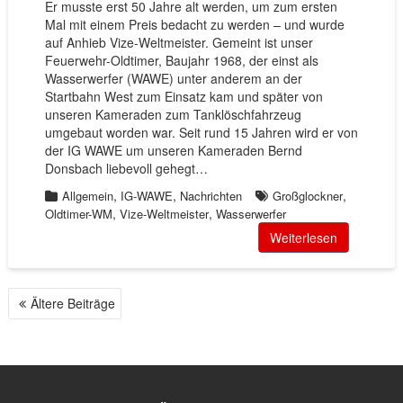
Er musste erst 50 Jahre alt werden, um zum ersten
Mal mit einem Preis bedacht zu werden – und wurde
auf Anhieb Vize-Weltmeister. Gemeint ist unser
Feuerwehr-Oldtimer, Baujahr 1968, der einst als
Wasserwerfer (WAWE) unter anderem an der
Startbahn West zum Einsatz kam und später von
unseren Kameraden zum Tanklöschfahrzeug
umgebaut worden war. Seit rund 15 Jahren wird er von
der IG WAWE um unseren Kameraden Bernd
Donsbach liebevoll gehegt…
,
,
,
Allgemein
IG-WAWE
Nachrichten
Großglockner
,
,
Oldtimer-WM
Vize-Weltmeister
Wasserwerfer
Weiterlesen
Ältere Beiträge
B
E
I
T
R