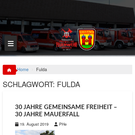
S
k
i
p
t
o
c
o
n
t
e
n
Home
Fulda
t
SCHLAGWORT:
FULDA
30 JAHRE GEMEINSAME FREIHEIT –
30 JAHRE MAUERFALL
19. August 2019
PHe