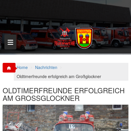
S
k
i
p
t
o
c
o
n
t
e
n
Home
Nachrichten
t
Oldtimerfreunde erfolgreich am Großglockner
OLDTIMERFREUNDE ERFOLGREICH
AM GROSSGLOCKNER