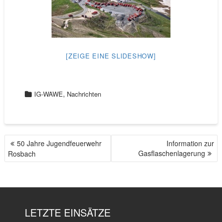
[ZEIGE EINE SLIDESHOW]
,
IG-WAWE
Nachrichten
50 Jahre Jugendfeuerwehr
Information zur
B
Gasflaschenlagerung
Rosbach
E
I
T
R
A
LETZTE EINSÄTZE
G