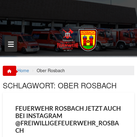
S
k
i
p
t
o
c
o
n
t
e
n
Home
Ober Rosbach
t
SCHLAGWORT:
OBER ROSBACH
FEUERWEHR ROSBACH JETZT AUCH
BEI INSTAGRAM
@FREIWILLIGEFEUERWEHR_ROSBA
CH