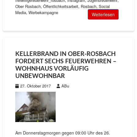
,
,
,
freiwilligefeuerwehr_rosbach
Instagram
Jugendfeuerwehr
,
,
,
Ober Rosbach
Öffentlichkeitsarbeit
Rosbach
Social
,
Media
Werbekampagne
Weiterlesen
KELLERBRAND IN OBER-ROSBACH
FORDERT SECHS FEUERWEHREN –
WOHNHAUS VORLÄUFIG
UNBEWOHNBAR
27. Oktober 2017
ABu
Am Donnerstagmorgen gegen 09:00 Uhr des 26.