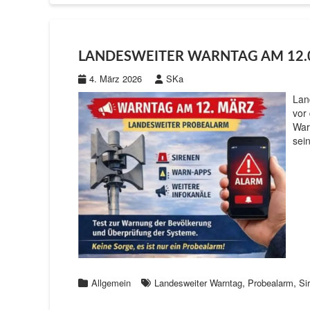
LANDESWEITER WARNTAG AM 12.
4. März 2026
SKa
Lan
vor
War
sei
,
,
Allgemein
Landesweiter Warntag
Probealarm
Si