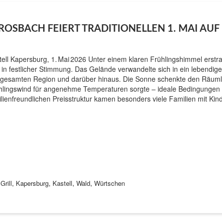
OSBACH FEIERT TRADITIONELLEN 1. MAI AU
tell Kapersburg, 1. Mai 2026 Unter einem klaren Frühlingshimmel erstra
 in festlicher Stimmung. Das Gelände verwandelte sich in ein lebendig
 gesamten Region und darüber hinaus. Die Sonne schenkte den Räumlic
hlingswind für angenehme Temperaturen sorgte – ideale Bedingungen f
ilienfreundlichen Preisstruktur kamen besonders viele Familien mit Ki
,
,
,
,
,
Grill
Kapersburg
Kastell
Wald
Würtschen