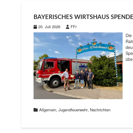
BAYERISCHES WIRTSHAUS SPEND
20. Juli 2026
FFr
Die
Rah
deu
Spe
übe
,
,
Allgemein
Jugendfeuerwehr
Nachrichten