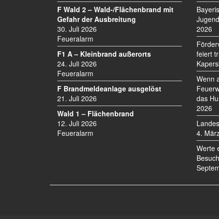
V
F Wald 2 – Wald-/Flächenbrand mit
Bayeri
I
Gefahr der Ausbreitung
Jugend
30. Juli 2026
2026
G
Feueralarm
A
Förder
T
F1 A – Kleinbrand außerorts
feiert 
I
24. Juli 2026
Kapers
O
Feueralarm
Wenn a
N
F Brandmeldeanlage ausgelöst
Feuerw
21. Juli 2026
das Hu
2026
Wald 1 – Flächenbrand
12. Juli 2026
Landes
Feueralarm
4. Mär
Werte 
Besuch
Septem