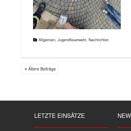
,
,
Allgemein
Jugendfeuerwehr
Nachrichten
Ältere Beiträge
B
E
I
T
R
A
G
LETZTE EINSÄTZE
NEW
S
N
A