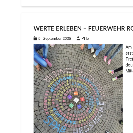
WERTE ERLEBEN – FEUERWEHR R
5. September 2025
PHe
Am 
ers
Fre
deu
Mit