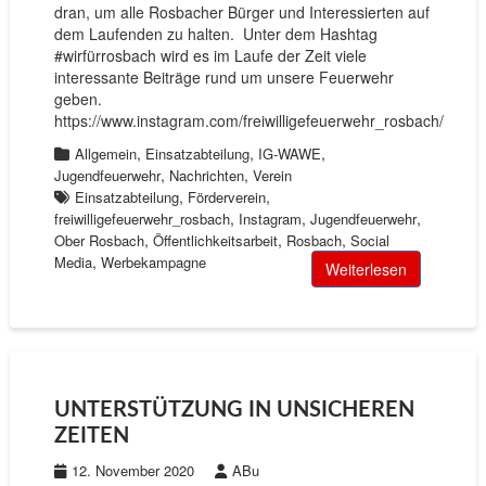
dran, um alle Rosbacher Bürger und Interessierten auf
dem Laufenden zu halten. Unter dem Hashtag
#wirfürrosbach wird es im Laufe der Zeit viele
interessante Beiträge rund um unsere Feuerwehr
geben.
https://www.instagram.com/freiwilligefeuerwehr_rosbach/
,
,
,
Allgemein
Einsatzabteilung
IG-WAWE
,
,
Jugendfeuerwehr
Nachrichten
Verein
,
,
Einsatzabteilung
Förderverein
,
,
,
freiwilligefeuerwehr_rosbach
Instagram
Jugendfeuerwehr
,
,
,
Ober Rosbach
Öffentlichkeitsarbeit
Rosbach
Social
,
Media
Werbekampagne
Weiterlesen
UNTERSTÜTZUNG IN UNSICHEREN
ZEITEN
12. November 2020
ABu