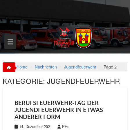
S
k
i
p
t
o
c
o
n
t
e
n
Home
Nachrichten
Jugendfeuerwehr
Page 2
t
KATEGORIE:
JUGENDFEUERWEHR
BERUFSFEUERWEHR-TAG DER
JUGENDFEUERWEHR IN ETWAS
ANDERER FORM
14. Dezember 2021
PHe