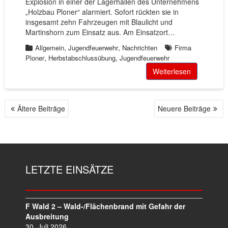
Explosion in einer der Lagerhallen des Unternehmens
„Holzbau Ploner“ alarmiert. Sofort rückten sie in
insgesamt zehn Fahrzeugen mit Blaulicht und
Martinshorn zum Einsatz aus. Am Einsatzort…
,
,
Allgemein
Jugendfeuerwehr
Nachrichten
Firma
,
,
Ploner
Herbstabschlussübung
Jugendfeuerwehr
Weiterlesen
Ältere Beiträge
Neuere Beiträge
B
E
I
T
R
LETZTE EINSÄTZE
A
G
S
N
F Wald 2 – Wald-/Flächenbrand mit Gefahr der
A
Ausbreitung
V
30. Juli 2026