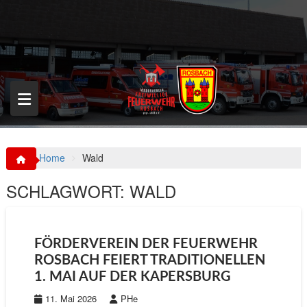
S
k
i
p
t
o
c
o
n
t
e
n
Home
Wald
t
SCHLAGWORT:
WALD
FÖRDERVEREIN DER FEUERWEHR
ROSBACH FEIERT TRADITIONELLEN
1. MAI AUF DER KAPERSBURG
11. Mai 2026
PHe