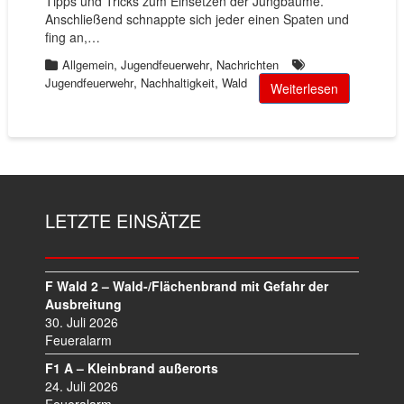
Tipps und Tricks zum Einsetzen der Jungbäume.
Anschließend schnappte sich jeder einen Spaten und
fing an,…
,
,
Allgemein
Jugendfeuerwehr
Nachrichten
,
,
Jugendfeuerwehr
Nachhaltigkeit
Wald
Weiterlesen
LETZTE EINSÄTZE
F Wald 2 – Wald-/Flächenbrand mit Gefahr der
Ausbreitung
30. Juli 2026
Feueralarm
F1 A – Kleinbrand außerorts
24. Juli 2026