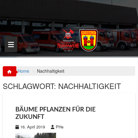
S
k
i
p
t
o
c
o
n
t
e
n
Home
Nachhaltigkeit
t
SCHLAGWORT:
NACHHALTIGKEIT
BÄUME PFLANZEN FÜR DIE
ZUKUNFT
16. April 2019
PHe