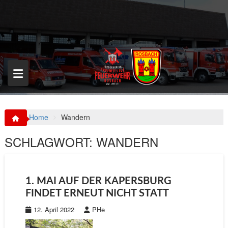
S
k
i
p
t
o
c
o
n
t
e
n
Home
Wandern
t
SCHLAGWORT:
WANDERN
1. MAI AUF DER KAPERSBURG
FINDET ERNEUT NICHT STATT
12. April 2022
PHe