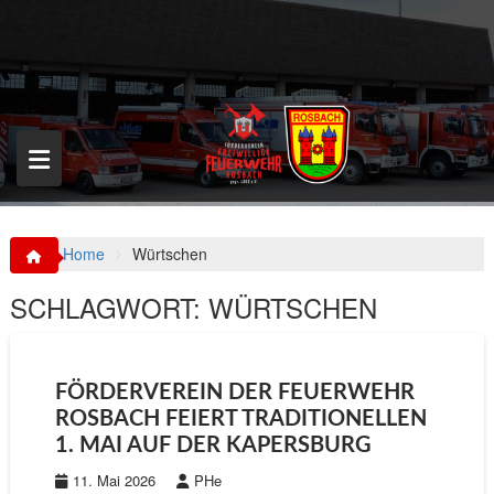
S
k
i
p
t
o
c
o
n
t
e
n
Home
Würtschen
t
SCHLAGWORT:
WÜRTSCHEN
FÖRDERVEREIN DER FEUERWEHR
ROSBACH FEIERT TRADITIONELLEN
1. MAI AUF DER KAPERSBURG
11. Mai 2026
PHe