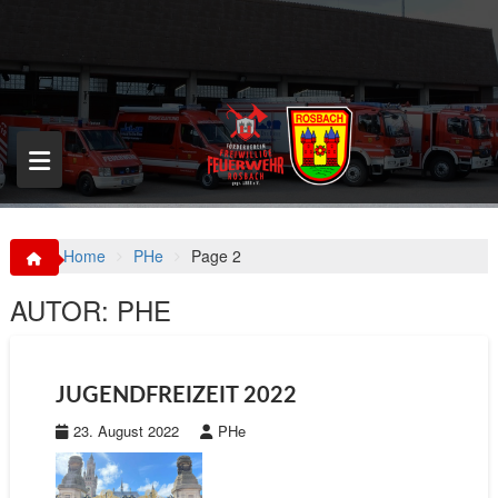
S
k
i
p
t
o
c
o
n
t
e
n
Home
PHe
Page 2
t
AUTOR:
PHE
JUGENDFREIZEIT 2022
23. August 2022
PHe