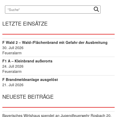
I
T
R
A
LETZTE EINSÄTZE
G
S
N
A
F Wald 2 – Wald-/Flächenbrand mit Gefahr der Ausbreitung
V
30. Juli 2026
I
Feueralarm
G
F1 A – Kleinbrand außerorts
A
24. Juli 2026
T
Feueralarm
I
F Brandmeldeanlage ausgelöst
O
21. Juli 2026
N
NEUESTE BEITRÄGE
Bayerisches Wirtshaus spendet an Jugendfeuerwehr Rosbach
20.