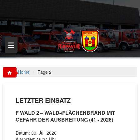
S
k
i
p
t
o
c
o
n
t
e
n
Home
Page 2
t
LETZTER EINSATZ
F WALD 2 – WALD-/FLÄCHENBRAND MIT
GEFAHR DER AUSBREITUNG (41 - 2026)
Datum: 30. Juli 2026
Alarmzeit: 16:24 Uhr