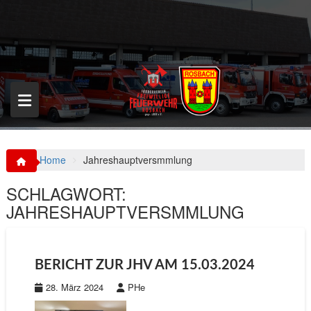
S
k
i
p
t
o
c
o
n
t
e
n
Home
Jahreshauptversmmlung
t
SCHLAGWORT:
JAHRESHAUPTVERSMMLUNG
BERICHT ZUR JHV AM 15.03.2024
28. März 2024
PHe