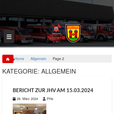
S
k
i
p
t
o
c
o
n
t
e
n
Home
Allgemein
Page 2
t
KATEGORIE:
ALLGEMEIN
BERICHT ZUR JHV AM 15.03.2024
28. März 2024
PHe