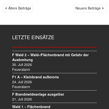
Ältere Beiträge
Neuere Beiträge
B
E
I
T
R
LETZTE EINSÄTZE
A
G
S
N
F Wald 2 – Wald-/Flächenbrand mit Gefahr der
A
Ausbreitung
V
30. Juli 2026
I
Feueralarm
G
F1 A – Kleinbrand außerorts
A
24. Juli 2026
T
Feueralarm
I
F Brandmeldeanlage ausgelöst
O
21. Juli 2026
N
Wald 1 – Flächenbrand