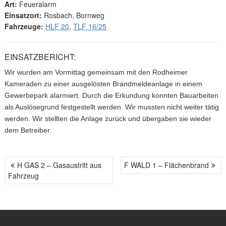
Art:
Feueralarm
Einsatzort:
Rosbach, Bornweg
Fahrzeuge:
HLF 20
,
TLF 16/25
EINSATZBERICHT:
Wir wurden am Vormittag gemeinsam mit den Rodheimer
Kameraden zu einer ausgelösten Brandmeldeanlage in einem
Gewerbepark alarmiert. Durch die Erkundung konnten Bauarbeiten
als Auslösegrund festgestellt werden. Wir mussten nicht weiter tätig
werden. Wir stellten die Anlage zurück und übergaben sie wieder
dem Betreiber.
H GAS 2 – Gasaustritt aus
F WALD 1 – Flächenbrand
B
Fahrzeug
E
I
T
R