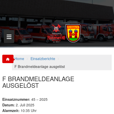
S
k
i
p
t
o
c
o
n
t
e
n
Home
Einsatzberichte
t
F Brandmeldeanlage ausgelöst
F BRANDMELDEANLAGE
AUSGELÖST
Einsatznummer:
45 – 2025
Datum:
2. Juli 2025
Alarmzeit:
10:35 Uhr