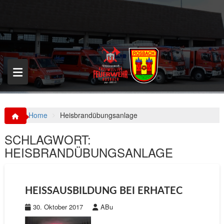
S
k
i
p
t
o
c
o
n
t
e
n
Home
Heisbrandübungsanlage
t
SCHLAGWORT:
HEISBRANDÜBUNGSANLAGE
HEISSAUSBILDUNG BEI ERHATEC
30. Oktober 2017
ABu