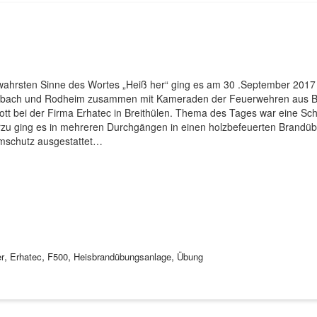
wahrsten Sinne des Wortes „Heiß her“ ging es am 30 .September 2017
bach und Rodheim zusammen mit Kameraden der Feuerwehren aus Ba
ott bei der Firma Erhatec in Breithülen. Thema des Tages war eine S
rzu ging es in mehreren Durchgängen in einen holzbefeuerten Brand
mschutz ausgestattet…
,
,
,
,
r
Erhatec
F500
Heisbrandübungsanlage
Übung