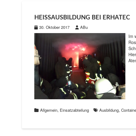
HEISSAUSBILDUNG BEI ERHATEC
30. Oktober 2017
ABu
Im 
Ros
Sch
Hie
Ate
,
,
Allgemein
Einsatzabteilung
Ausbildung
Containe