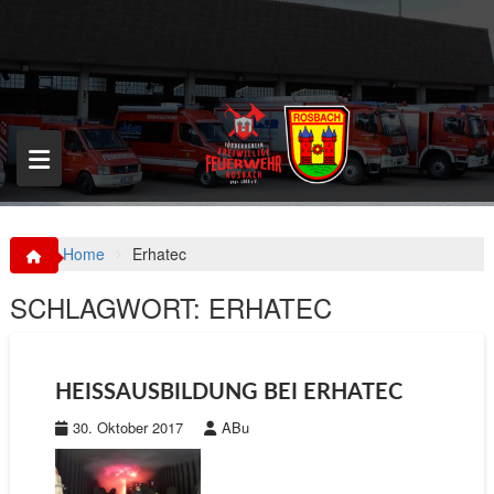
S
k
i
p
t
o
c
o
n
t
e
n
Home
Erhatec
t
SCHLAGWORT:
ERHATEC
HEISSAUSBILDUNG BEI ERHATEC
30. Oktober 2017
ABu