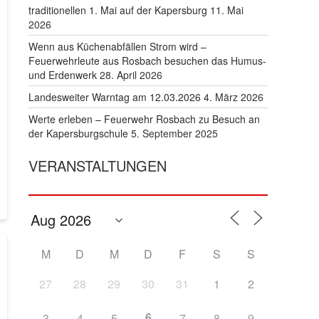
traditionellen 1. Mai auf der Kapersburg
11. Mai
2026
Wenn aus Küchenabfällen Strom wird –
Feuerwehrleute aus Rosbach besuchen das Humus-
und Erdenwerk
28. April 2026
Landesweiter Warntag am 12.03.2026
4. März 2026
Werte erleben – Feuerwehr Rosbach zu Besuch an
der Kapersburgschule
5. September 2025
VERANSTALTUNGEN
M
D
M
D
F
S
S
27
28
29
30
31
1
2
6
3
4
5
7
8
9