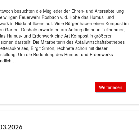
twoch besuchten die Mitglieder der Ehren- und Altersabteilung
reiwilligen Feuerwehr Rosbach v. d. Höhe das Humus- und
werk in Niddatal-Ilbenstadt. Viele Bürger haben einen Kompost im
en Garten. Deshalb erwarteten am Anfang die neun Teilnehmer,
das Humus- und Erdenwerk eine Art Kompost in größeren
ionen darstellt. Die Mitarbeiterin des Abfallwirtschaftsbetriebes
tteraukreises, Birgit Simon, rechnete schon mit dieser
nstellung. Um die Bedeutung des Humus- und Erdenwerks
ändlich…
Weiterlesen
03.2026