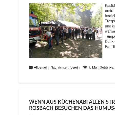
Kaste
erstra
festli
Treff
und d
warme
Tempe
Dank e
Famil
,
,
,
Allgemein
Nachrichten
Verein
1. Mai
Getränke
WENN AUS KÜCHENABFÄLLEN STR
ROSBACH BESUCHEN DAS HUMUS