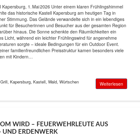
ll Kapersburg, 1. Mai 2026 Unter einem klaren Frühlingshimmel
hlte das historische Kastell Kapersburg am heutigen Tag in
cher Stimmung. Das Gelände verwandelte sich in ein lebendiges
punkt für Besucherinnen und Besucher aus der gesamten Region
arüber hinaus. Die Sonne schenkte den Räumlichkeiten ein
s Licht, während ein leichter Frühlingswind für angenehme
raturen sorgte – ideale Bedingungen für ein Outdoor Event.
iner familienfreundlichen Preisstruktur kamen besonders viele
ien mit Kindern…
,
,
,
,
,
Grill
Kapersburg
Kastell
Wald
Würtschen
Weiterlesen
OM WIRD – FEUERWEHRLEUTE AUS
- UND ERDENWERK