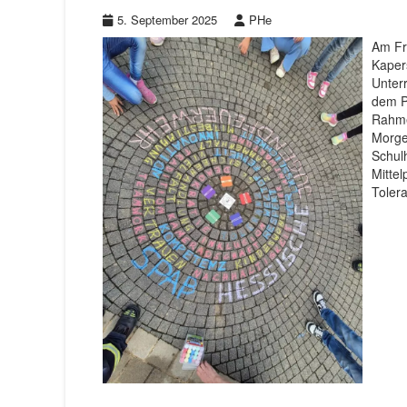
5. September 2025
PHe
Am Fre
Kaper
Unterr
dem P
Rahme
Morge
Schulh
Mittel
Toler