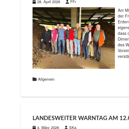
28. April 2026
FFr
Am Mit
der F
Erden
eigen
dass 
Dimens
des We
Vorei
verst
Allgemein
LANDESWEITER WARNTAG AM 12.
4. März 2026
SKa