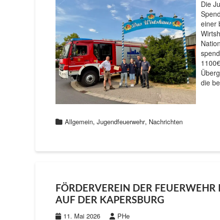
Die J
Spend
einer
Wirts
Natio
spend
1100€
Überg
die b
,
,
Allgemein
Jugendfeuerwehr
Nachrichten
FÖRDERVEREIN DER FEUERWEHR R
AUF DER KAPERSBURG
11. Mai 2026
PHe