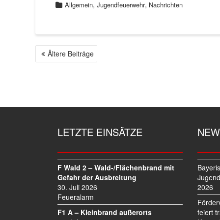
,
,
Allgemein
Jugendfeuerwehr
Nachrichten
Ältere Beiträge
B
E
I
T
R
A
G
LETZTE EINSÄTZE
NEW
S
N
A
V
F Wald 2 – Wald-/Flächenbrand mit
Bayeri
I
Gefahr der Ausbreitung
Jugend
30. Juli 2026
2026
G
Feueralarm
A
Förder
T
F1 A – Kleinbrand außerorts
feiert 