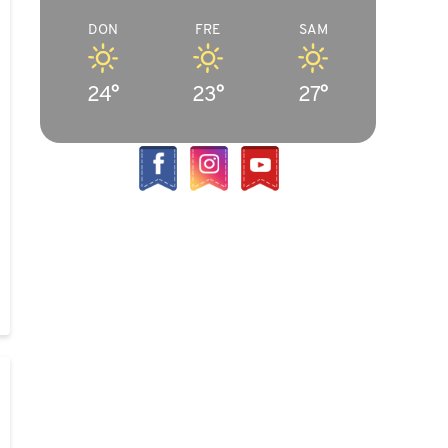
DON
FRE
SAM
24°
23°
27°