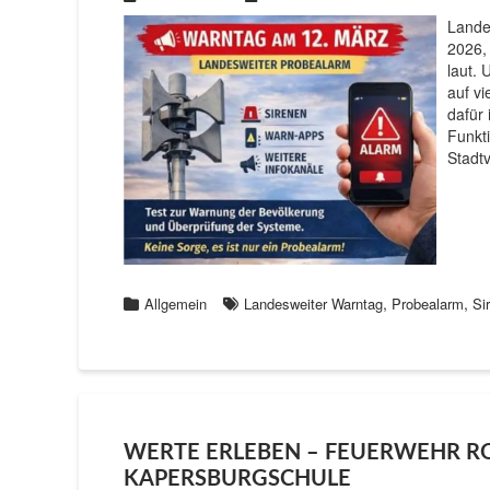
Lande
2026,
laut.
auf v
dafür
Funkti
Stadt
,
,
Allgemein
Landesweiter Warntag
Probealarm
Si
WERTE ERLEBEN – FEUERWEHR R
KAPERSBURGSCHULE