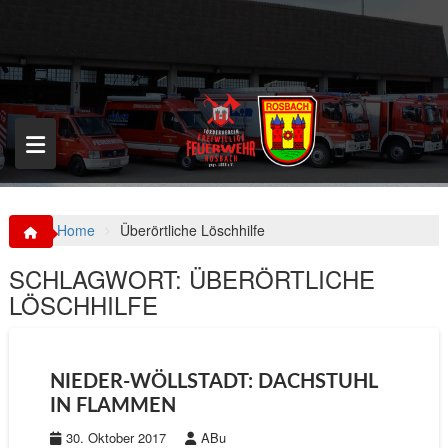
S
k
i
p
t
o
c
o
n
t
e
n
Home
Überörtliche Löschhilfe
t
SCHLAGWORT:
ÜBERÖRTLICHE
LÖSCHHILFE
NIEDER-WÖLLSTADT: DACHSTUHL
IN FLAMMEN
30. Oktober 2017
ABu