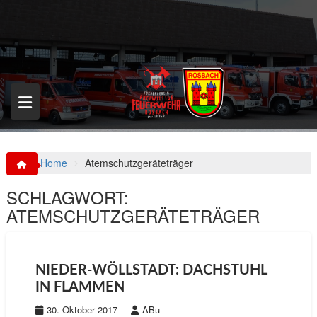
S
k
i
p
t
o
c
o
n
t
e
n
Home
Atemschutzgeräteträger
t
SCHLAGWORT:
ATEMSCHUTZGERÄTETRÄGER
NIEDER-WÖLLSTADT: DACHSTUHL
IN FLAMMEN
30. Oktober 2017
ABu