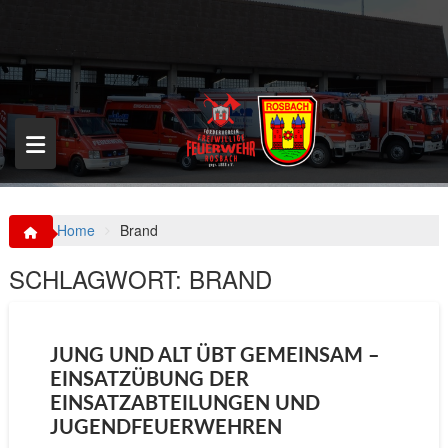
S
k
i
p
t
o
c
o
n
t
e
n
Home
Brand
t
SCHLAGWORT:
BRAND
JUNG UND ALT ÜBT GEMEINSAM –
EINSATZÜBUNG DER
EINSATZABTEILUNGEN UND
JUGENDFEUERWEHREN