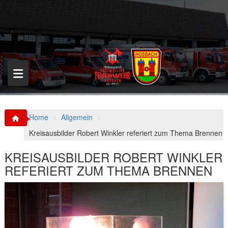
S
k
i
p
t
o
c
o
n
t
e
n
Home
Allgemein
t
Kreisausbilder Robert Winkler referiert zum Thema Brennen
KREISAUSBILDER ROBERT WINKLER
REFERIERT ZUM THEMA BRENNEN