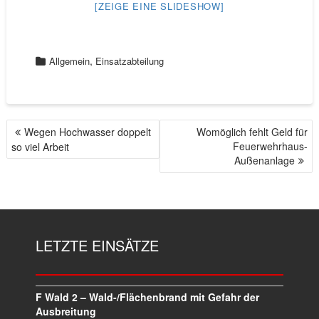
[ZEIGE EINE SLIDESHOW]
,
Allgemein
Einsatzabteilung
Wegen Hochwasser doppelt
Womöglich fehlt Geld für
B
Feuerwehrhaus-
so viel Arbeit
E
Außenanlage
I
T
R
A
G
LETZTE EINSÄTZE
S
N
A
V
F Wald 2 – Wald-/Flächenbrand mit Gefahr der
I
Ausbreitung