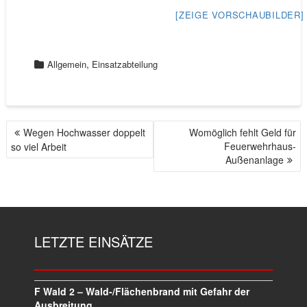
[ZEIGE VORSCHAUBILDER]
,
Allgemein
Einsatzabteilung
Wegen Hochwasser doppelt
Womöglich fehlt Geld für
B
Feuerwehrhaus-
so viel Arbeit
E
Außenanlage
I
T
R
A
G
LETZTE EINSÄTZE
S
N
A
V
F Wald 2 – Wald-/Flächenbrand mit Gefahr der
Ausbreitung