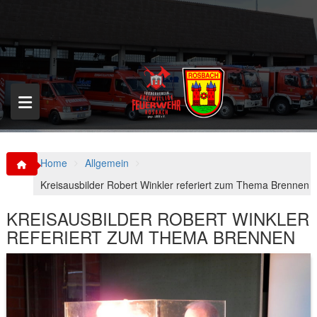
S
k
i
p
t
o
c
o
n
t
e
n
Home
Allgemein
t
Kreisausbilder Robert Winkler referiert zum Thema Brennen
KREISAUSBILDER ROBERT WINKLER
REFERIERT ZUM THEMA BRENNEN