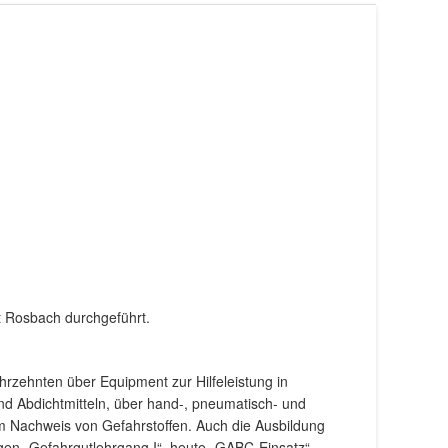
 Rosbach durchgeführt.
rzehnten über Equipment zur Hilfeleistung in
und Abdichtmitteln, über hand-, pneumatisch- und
um Nachweis von Gefahrstoffen. Auch die Ausbildung
igen „Gefahrgutlehrgang I“, heute „GABC-Einsatz“,