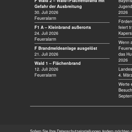
I
F Wald 2 – Wald-/Flächenbrand mit
Bayeri
Gefahr der Ausbreitung
Jugend
G
30. Juli 2026
2026
A
Feueralarm
T
Förder
I
F1 A – Kleinbrand außerorts
feiert 
O
24. Juli 2026
Kapers
N
Feueralarm
Wenn a
F Brandmeldeanlage ausgelöst
Feuerw
21. Juli 2026
das Hu
2026
Wald 1 – Flächenbrand
12. Juli 2026
Landes
Feueralarm
4. Mär
Werte 
Besuch
Septem
Sofern Sie Ihre Datenschutzeinstellungen ändern möchten z.B