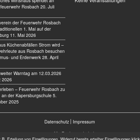
Keine Veranstaltungen
sches Wirtshaus spendet an
feuerwehr Rosbach
20. Juli
verein der Feuerwehr Rosbach
traditionellen 1. Mai auf der
burg
11. Mai 2026
us Küchenabfällen Strom wird –
ehrleute aus Rosbach besuchen
mus- und Erdenwerk
28. April
weiter Warntag am 12.03.2026
z 2026
erleben – Feuerwehr Rosbach zu
 an der Kapersburgschule
5.
ber 2025
Datenschutz
Impressum
©2026 Alle Rechte vorbehalten.
. Erteilung von Einwilligungen, Widerruf bereits erteilter Einwilligungen kli