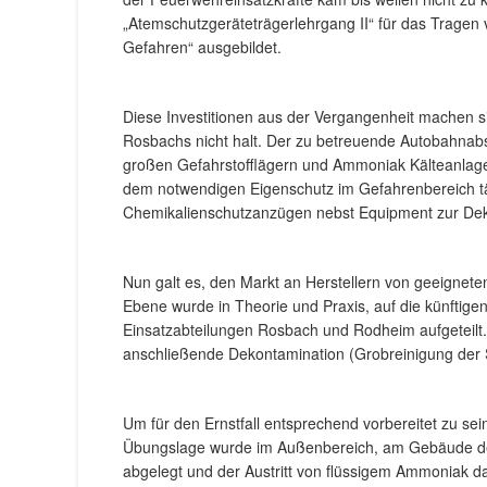
„Atemschutzgeräteträgerlehrgang II“ für das Trage
Gefahren“ ausgebildet.
Diese Investitionen aus der Vergangenheit machen 
Rosbachs nicht halt. Der zu betreuende Autobahnabs
großen Gefahrstofflägern und Ammoniak Kälteanlagen,
dem notwendigen Eigenschutz im Gefahrenbereich tä
Chemikalienschutzanzügen nebst Equipment zur Deko
Nun galt es, den Markt an Herstellern von geeigne
Ebene wurde in Theorie und Praxis, auf die künfti
Einsatzabteilungen Rosbach und Rodheim aufgeteilt.
anschließende Dekontamination (Grobreinigung der S
Um für den Ernstfall entsprechend vorbereitet zu 
Übungslage wurde im Außenbereich, am Gebäude der
abgelegt und der Austritt von flüssigem Ammoniak dar