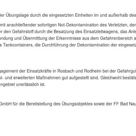
der Übungslage durch die eingesetzten Einheiten im und außerhalb des
it anschließender sofortigen Not-Dekontamination des Verletzten, de
über den Gefahrstoff durch die Besatzung des Einsatzleitwagens, das A
Erkundung und Übermittlung der Erkenntnisse aus dem Gefahrenbereich
s Tankcontainers, die Durchführung der Dekontamination der eingeset
agement der Einsatzkräfte in Rosbach und Rodheim bei der Gefahrgut-
- und erweiterten Maßnahmen gut aufgestellt sind. Gleichwohl bestätig
ebiet unerlässlich ist.
 GmbH für die Bereitstellung des Übungsobjektes sowie der FF Bad Nau