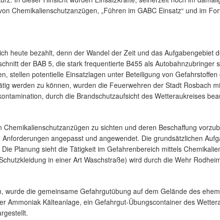
n von Chemikalienschutzanzügen, „Führen im GABC Einsatz“ und im Fo
sich heute bezahlt, denn der Wandel der Zeit und das Aufgabengebiet
chnitt der BAB 5, die stark frequentierte B455 als Autobahnzubringer
 stellen potentielle Einsatzlagen unter Beteiligung von Gefahrstoffen
tig werden zu können, wurden die Feuerwehren der Stadt Rosbach mit 
ntamination, durch die Brandschutzaufsicht des Wetteraukreises beau
ten Chemikalienschutzanzügen zu sichten und deren Beschaffung vorzu
gen Anforderungen angepasst und angewendet. Die grundsätzlichen Auf
 Die Planung sieht die Tätigkeit im Gefahrenbereich mittels Chemikal
chutzkleidung in einer Art Waschstraße) wird durch die Wehr Rodheim
sein, wurde die gemeinsame Gefahrgutübung auf dem Gelände des ehem
 Ammoniak Kälteanlage, ein Gefahrgut-Übungscontainer des Wetterau
gestellt.