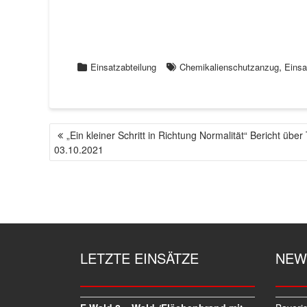
,
Einsatzabteilung
Chemikalienschutzanzug
Einsa
„Ein kleiner Schritt in Richtung Normalität“ Bericht übe
B
03.10.2021
E
I
T
R
A
G
S
LETZTE EINSÄTZE
NEW
N
A
V