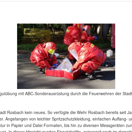
utübung mit ABC-Sonderausrüstung durch die Feuerwehren der Stadt
adt Rosbach kein neues. So verfügte die Wehr Rosbach bereits seit Jah
ter. Angefangen von leichter Spritzschutzkleidung, einfachen Auffang- 
atur in Papier und Datei Formaten, bis hin zu diversen Messgeräten z
urz. In dieser Hinsicht wurden Einsatzkräfte, seinerzeit noch im damal