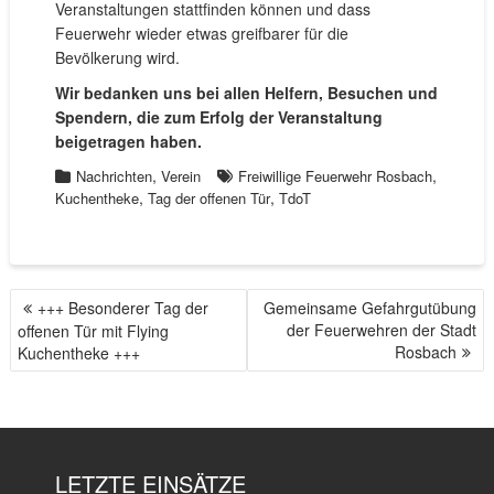
Veranstaltungen stattfinden können und dass
Feuerwehr wieder etwas greifbarer für die
Bevölkerung wird.
Wir bedanken uns bei allen Helfern, Besuchen und
Spendern, die zum Erfolg der Veranstaltung
beigetragen haben.
,
,
Nachrichten
Verein
Freiwillige Feuerwehr Rosbach
,
,
Kuchentheke
Tag der offenen Tür
TdoT
+++ Besonderer Tag der
Gemeinsame Gefahrgutübung
B
der Feuerwehren der Stadt
offenen Tür mit Flying
E
Rosbach
Kuchentheke +++
I
T
R
A
G
LETZTE EINSÄTZE
S