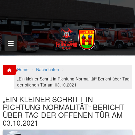
S
k
i
p
t
o
c
o
n
t
e
n
Home
Nachrichten
t
„Ein kleiner Schritt in Richtung Normalität“ Bericht über Tag
der offenen Tür am 03.10.2021
„EIN KLEINER SCHRITT IN
RICHTUNG NORMALITÄT“ BERICHT
ÜBER TAG DER OFFENEN TÜR AM
03.10.2021