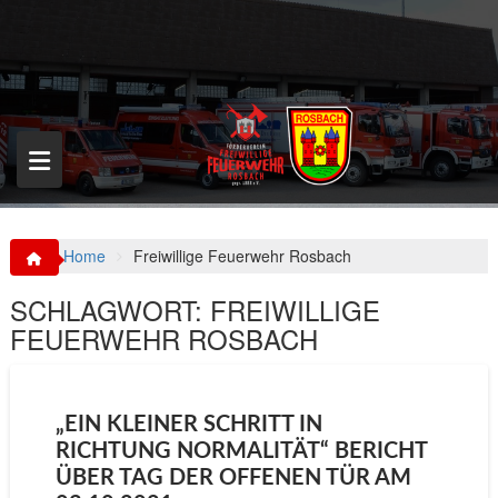
S
k
i
p
t
o
c
o
n
t
e
n
Home
Freiwillige Feuerwehr Rosbach
t
SCHLAGWORT:
FREIWILLIGE
FEUERWEHR ROSBACH
„EIN KLEINER SCHRITT IN
RICHTUNG NORMALITÄT“ BERICHT
ÜBER TAG DER OFFENEN TÜR AM