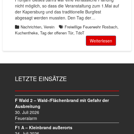
nicht möglich, so dass die Veranstaltung zum 1.Mai auf
der Kapersburg und das traditionelle Burgfest
abgesagt werden mussten. Den Tag der…
,
,
Nachrichten
Verein
Freiwillige Feuerwehr Rosbach
,
,
Kuchentheke
Tag der offenen Tür
TdoT
Weiterlesen
LETZTE EINSÄTZE
F Wald 2 – Wald-/Flächenbrand mit Gefahr der
Ausbreitung
30. Juli 2026
Feueralarm
F1 A – Kleinbrand außerorts
24. Juli 2026