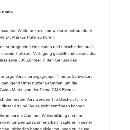
k nach.
esamten Wetteraukreis und weiterer befreundeter
hr Dr. Markus Pulm zu hören.
 den Vortragenden einzuladen und entschieden auch
chwein-Halle zur Verfügung gestellt und seitens des
dass etwa 300 Zuhörer in den Genuss des
 der Ergo Versicherungsgruppe Thomas Schwickart
l genügend Unterstützer gefunden, um die
 Guido Martin von der Firma GMK Events.
h den ersten Vorsitzenden Tim Blecher, für die
dieser Art und Weise nicht stattfinden können.
hren bei der Aus- und Weiterbildung und der
nterkommunalen Zusammenarbeit“ sagte er in seiner
tag „sicherlich hätten viele von Ihnen zu Hause