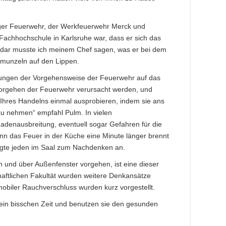
liger Feuerwehr, der Werkfeuerwehr Merck und
 Fachhochschule in Karlsruhe war, dass er sich das
ndar musste ich meinem Chef sagen, was er bei dem
chmunzeln auf den Lippen.
rkungen der Vorgehensweise der Feuerwehr auf das
Vorgehen der Feuerwehr verursacht werden, und
Ihres Handelns einmal ausprobieren, indem sie ans
u nehmen“ empfahl Pulm. In vielen
adenausbreitung, eventuell sogar Gefahren für die
nn das Feuer in der Küche eine Minute länger brennt
egte jeden im Saal zum Nachdenken an.
n und über Außenfenster vorgehen, ist eine dieser
aftlichen Fakultät wurden weitere Denkansätze
 mobiler Rauchverschluss wurden kurz vorgestellt.
 ein bisschen Zeit und benutzen sie den gesunden