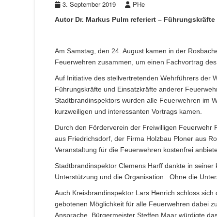
3. September 2019
PHe
Autor Dr. Markus Pulm referiert – Führungskräfte
Am Samstag, den 24. August kamen in der Rosbache
Feuerwehren zusammen, um einen Fachvortrag des Bu
Auf Initiative des stellvertretenden Wehrführers d
Führungskräfte und Einsatzkräfte anderer Feuerwehre
Stadtbrandinspektors wurden alle Feuerwehren im 
kurzweiligen und interessanten Vortrags kamen.
Durch den Förderverein der Freiwilligen Feuerwehr
aus Friedrichsdorf, der Firma Holzbau Ploner aus 
Veranstaltung für die Feuerwehren kostenfrei anbi
Stadtbrandinspektor Clemens Harff dankte in seiner
Unterstützung und die Organisation. Ohne die Unters
Auch Kreisbrandinspektor Lars Henrich schloss sich
gebotenen Möglichkeit für alle Feuerwehren dabei zu
Ansprache. Bürgermeister Steffen Maar würdigte das