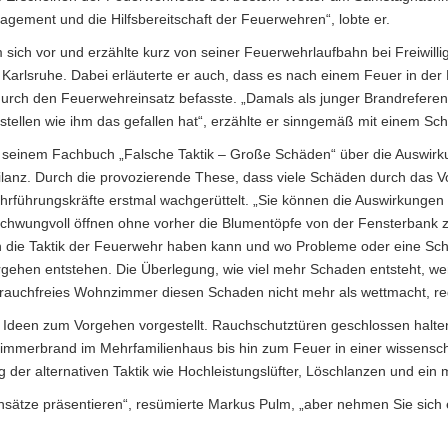
agement und die Hilfsbereitschaft der Feuerwehren“, lobte er.
 sich vor und erzählte kurz von seiner Feuerwehrlaufbahn bei Freiwil
 Karlsruhe. Dabei erläuterte er auch, dass es nach einem Feuer in der
urch den Feuerwehreinsatz befasste. „Damals als junger Brandrefere
rstellen wie ihm das gefallen hat“, erzählte er sinngemäß mit einem S
 in seinem Fachbuch „Falsche Taktik – Große Schäden“ über die Auswi
anz. Durch die provozierende These, dass viele Schäden durch das 
führungskräfte erstmal wachgerüttelt. „Sie können die Auswirkungen 
chwungvoll öffnen ohne vorher die Blumentöpfe von der Fensterbank z
en die Taktik der Feuerwehr haben kann und wo Probleme oder eine Sch
gehen entstehen. Die Überlegung, wie viel mehr Schaden entsteht, we
 rauchfreies Wohnzimmer diesen Schaden nicht mehr als wettmacht, r
e Ideen zum Vorgehen vorgestellt. Rauchschutztüren geschlossen halte
immerbrand im Mehrfamilienhaus bis hin zum Feuer in einer wissensch
g der alternativen Taktik wie Hochleistungslüfter, Löschlanzen und ein
Einsätze präsentieren“, resümierte Markus Pulm, „aber nehmen Sie sich