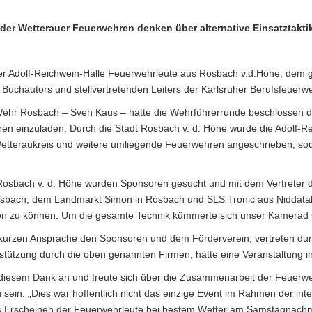
 der Wetterauer Feuerwehren denken über alternative Einsatztakti
r Adolf-Reichwein-Halle Feuerwehrleute aus Rosbach v.d.Höhe, dem g
chautors und stellvertretenden Leiters der Karlsruher Berufsfeuerwe
er Wehr Rosbach – Sven Kaus – hatte die Wehrführerrunde beschlossen
n einzuladen. Durch die Stadt Rosbach v. d. Höhe wurde die Adolf-Rei
Wetteraukreis und weitere umliegende Feuerwehren angeschrieben, so
 Rosbach v. d. Höhe wurden Sponsoren gesucht und mit dem Vertreter
Rosbach, dem Landmarkt Simon in Rosbach und SLS Tronic aus Niddata
eten zu können. Um die gesamte Technik kümmerte sich unser Kamerad
 kurzen Ansprache den Sponsoren und dem Förderverein, vertreten durc
tützung durch die oben genannten Firmen, hätte eine Veranstaltung in 
 diesem Dank an und freute sich über die Zusammenarbeit der Feuerwe
 sein. „Dies war hoffentlich nicht das einzige Event im Rahmen der i
 Erscheinen der Feuerwehrleute bei bestem Wetter am Samstagnachmit