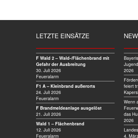
I
T
R
A
G
LETZTE EINSÄTZE
NEW
S
N
A
V
F Wald 2 – Wald-/Flächenbrand mit
Bayeri
I
Gefahr der Ausbreitung
Jugend
30. Juli 2026
2026
G
Feueralarm
A
Förder
T
F1 A – Kleinbrand außerorts
feiert 
I
24. Juli 2026
Kapers
O
Feueralarm
Wenn a
N
F Brandmeldeanlage ausgelöst
Feuerw
21. Juli 2026
das Hu
2026
Wald 1 – Flächenbrand
12. Juli 2026
Landes
Feueralarm
4. Mär