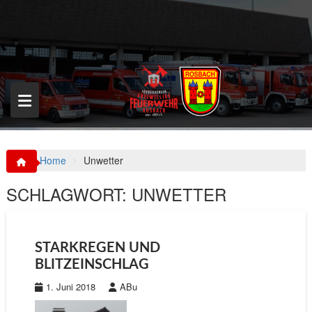
S
k
i
p
t
o
c
o
n
t
e
n
Home
Unwetter
t
SCHLAGWORT:
UNWETTER
STARKREGEN UND
BLITZEINSCHLAG
1. Juni 2018
ABu