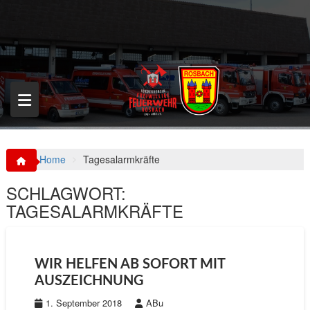
S
k
i
p
t
o
c
o
n
t
e
n
Home
Tagesalarmkräfte
t
SCHLAGWORT:
TAGESALARMKRÄFTE
WIR HELFEN AB SOFORT MIT
AUSZEICHNUNG
1. September 2018
ABu