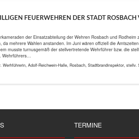
LLIGEN FEUERWEHREN DER STADT ROSBACH
ehrkameraden der Einsatzabteilung der Wehren Rosbach und Rodheim 
 da mehrere Wahlen anstanden. Im Juni wären offiziell die Amtszeite
dem musste turnusgemäß der stellvertretende Wehrführer bzw. die stel
v. Wehrführers…
,
,
,
,
v. Werhführerin
Adolf-Reichwein-Halle
Rosbach
Stadtbrandinspektor
stellv.
S
TERMINE